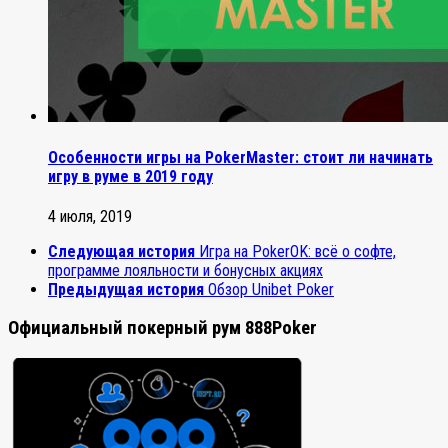
Особенности игры на PokerMaster: стоит ли начинать
игру в руме в 2019 году
4 июля, 2019
Следующая история
Игра на PokerOK: всё о софте,
программе лояльности и бонусных акциях
Предыдущая история
Обзор Unibet Poker
Официальный покерный рум 888Poker