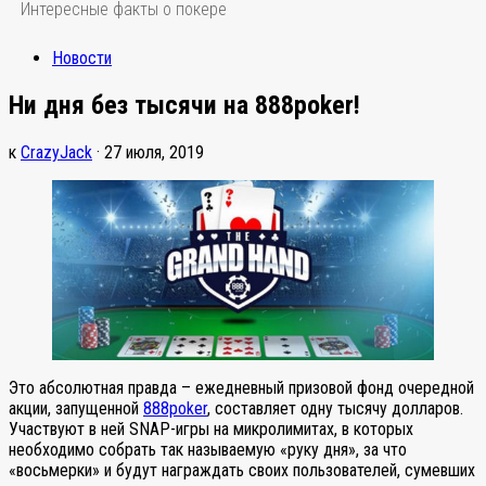
Интересные факты о покере
Новости
Ни дня без тысячи на 888poker!
к
CrazyJack
· 27 июля, 2019
Это абсолютная правда – ежедневный призовой фонд очередной
акции, запущенной
888poker
, составляет одну тысячу долларов.
Участвуют в ней SNAP-игры на микролимитах, в которых
необходимо собрать так называемую «руку дня», за что
«восьмерки» и будут награждать своих пользователей, сумевших