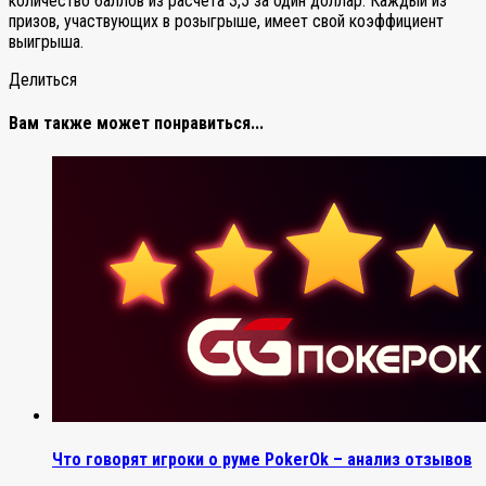
количество баллов из расчета 3,5 за один доллар. Каждый из
призов, участвующих в розыгрыше, имеет свой коэффициент
выигрыша.
Делиться
Вам также может понравиться...
Что говорят игроки о руме PokerOk – анализ отзывов