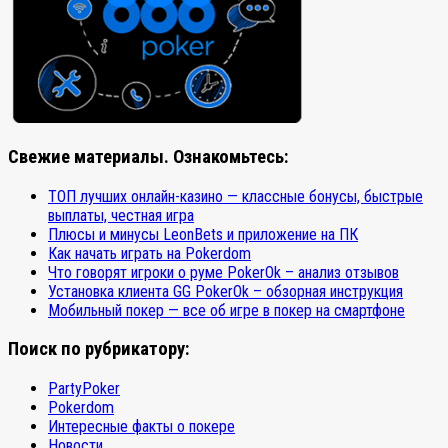
Свежие материалы. Ознакомьтесь:
ТОП лучших онлайн-казино — классные бонусы, быстрые
выплаты, честная игра
Плюсы и минусы LeonBets и приложение на ПК
Как начать играть на Pokerdom
Что говорят игроки о руме PokerOk – анализ отзывов
Установка клиента GG PokerOk – обзорная инструкция
Мобильный покер — все об игре в покер на смартфоне
Поиск по рубрикатору:
PartyPoker
Pokerdom
Интересные факты о покере
Новости