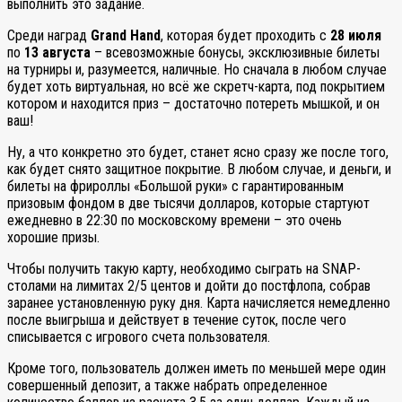
выполнить это задание.
Среди наград
Grand Hand
, которая будет проходить с
28 июля
по
13 августа
– всевозможные бонусы, эксклюзивные билеты
на турниры и, разумеется, наличные. Но сначала в любом случае
будет хоть виртуальная, но всё же скретч-карта, под покрытием
котором и находится приз – достаточно потереть мышкой, и он
ваш!
Ну, а что конкретно это будет, станет ясно сразу же после того,
как будет снято защитное покрытие. В любом случае, и деньги, и
билеты на фрироллы «Большой руки» с гарантированным
призовым фондом в две тысячи долларов, которые стартуют
ежедневно в 22:30 по московскому времени – это очень
хорошие призы.
Чтобы получить такую карту, необходимо сыграть на SNAP-
столами на лимитах 2/5 центов и дойти до постфлопа, собрав
заранее установленную руку дня. Карта начисляется немедленно
после выигрыша и действует в течение суток, после чего
списывается с игрового счета пользователя.
Кроме того, пользователь должен иметь по меньшей мере один
совершенный депозит, а также набрать определенное