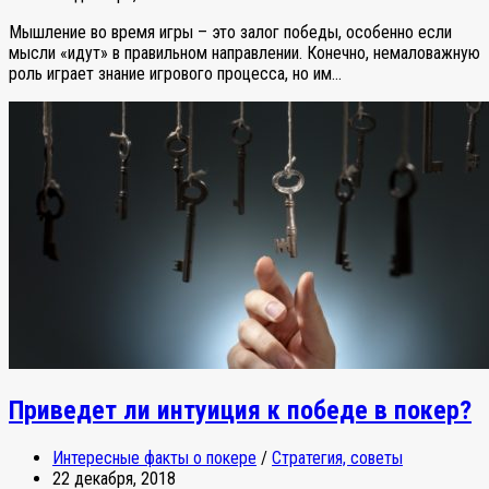
Мышление во время игры – это залог победы, особенно если
мысли «идут» в правильном направлении. Конечно, немаловажную
роль играет знание игрового процесса, но им...
Приведет ли интуиция к победе в покер?
Интересные факты о покере
/
Стратегия, советы
22 декабря, 2018