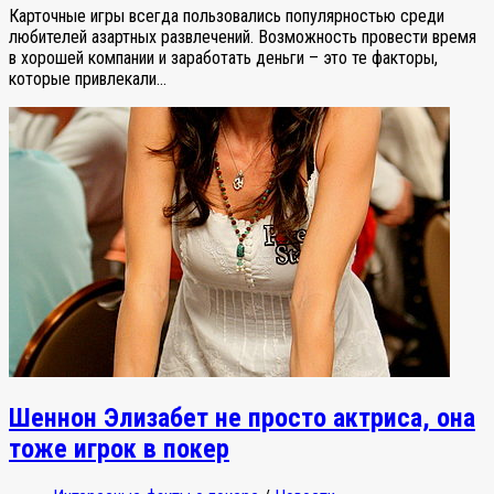
Карточные игры всегда пользовались популярностью среди
любителей азартных развлечений. Возможность провести время
в хорошей компании и заработать деньги – это те факторы,
которые привлекали...
Шеннон Элизабет не просто актриса, она
тоже игрок в покер