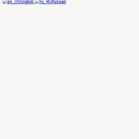
English
Russian