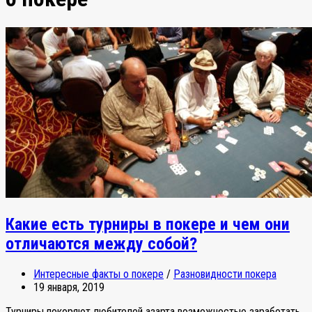
Какие есть турниры в покере и чем они
отличаются между собой?
Интересные факты о покере
/
Разновидности покера
19 января, 2019
Турниры покоряют любителей азарта возможностью заработать