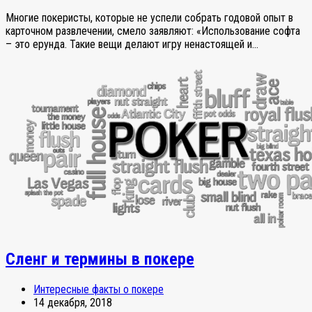
Многие покеристы, которые не успели собрать годовой опыт в
карточном развлечении, смело заявляют: «Использование софта
– это ерунда. Такие вещи делают игру ненастоящей и...
Сленг и термины в покере
Интересные факты о покере
14 декабря, 2018