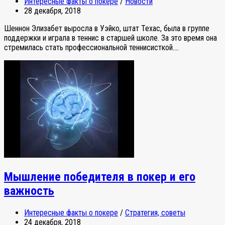
Интересные факты о покере
/
Новости
28 декабря, 2018
Шеннон Элизабет выросла в Уэйко, штат Техас, была в группе
поддержки и играла в теннис в старшей школе. За это время она
стремилась стать профессиональной теннисисткой....
Мышление победителя в покер и его
важность
Интересные факты о покере
/
Стратегия, советы
24 декабря, 2018