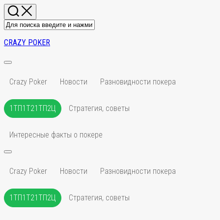
перейти
к
содержанию
CRAZY POKER
Развернуть
меню
Crazy Poker
Новости
Разновидности покера
1ТП1Т11ТП2Ц
1ТП1Т21ТП2Ц
Стратегия, советы
Интересные факты о покере
Развернуть
меню
Crazy Poker
Новости
Разновидности покера
1ТП1Т11ТП2Ц
1ТП1Т21ТП2Ц
Стратегия, советы