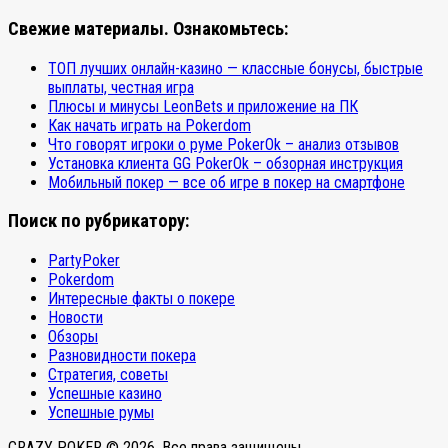
Свежие материалы. Ознакомьтесь:
ТОП лучших онлайн-казино — классные бонусы, быстрые
выплаты, честная игра
Плюсы и минусы LeonBets и приложение на ПК
Как начать играть на Pokerdom
Что говорят игроки о руме PokerOk – анализ отзывов
Установка клиента GG PokerOk – обзорная инструкция
Мобильный покер — все об игре в покер на смартфоне
Поиск по рубрикатору:
PartyPoker
Pokerdom
Интересные факты о покере
Новости
Обзоры
Разновидности покера
Стратегия, советы
Успешные казино
Успешные румы
CRAZY POKER © 2026. Все права защищены.