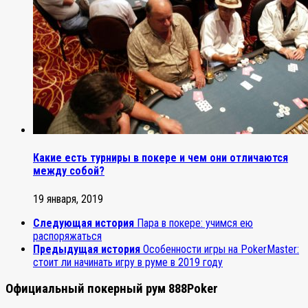
Какие есть турниры в покере и чем они отличаются
между собой?
19 января, 2019
Следующая история
Пара в покере: учимся ею
распоряжаться
Предыдущая история
Особенности игры на PokerMaster:
стоит ли начинать игру в руме в 2019 году
Официальный покерный рум 888Poker