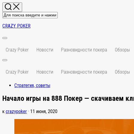
перейти
к
содержанию
CRAZY POKER
Развернуть
меню
Crazy Poker
Новости
Разновидности покера
Обзоры
Развернуть
меню
Crazy Poker
Новости
Разновидности покера
Обзоры
Стратегия, советы
Начало игры на 888 Покер — скачиваем кл
к
crazypoker
· 11 июня, 2020