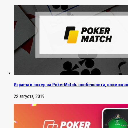
Играем в покер на PokerMatch: особенности, возможно
22 августа, 2019