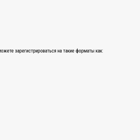
 можете зарегистрироваться на такие форматы как: