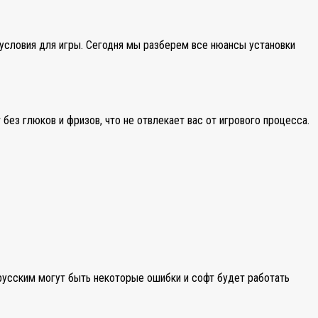
 условия для игры. Сегодня мы разберем все нюансы установки
без глюков и фризов, что не отвлекает вас от игрового процесса.
 русским могут быть некоторые ошибки и софт будет работать