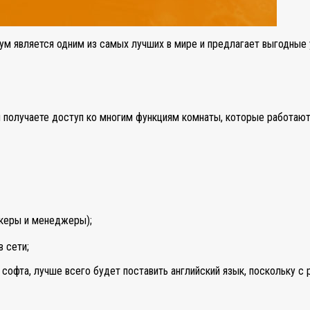
Рум является одним из самых лучших в мире и предлагает выгодные
ы получаете доступ ко многим функциям комнаты, которые работают 
керы и менеджеры);
 сети;
 софта, лучше всего будет поставить английский язык, поскольку с