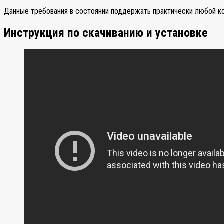
Данные требования в состоянии поддержать практически любой к
Инструкция по скачиванию и установке