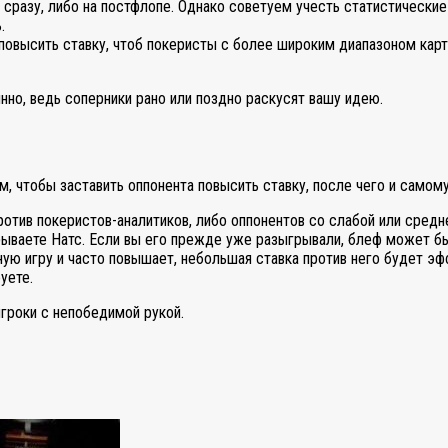
бо сразу, либо на постфлопе. Однако советуем учесть статистически
.
повысить ставку, чтоб покеристы с более широким диапазоном карт 
нно, ведь соперники рано или поздно раскусят вашу идею.
м, чтобы заставить оппонента повысить ставку, после чего и самом
отив покеристов-аналитиков, либо оппонентов со слабой или средне
ыгрываете Натс. Если вы его прежде уже разыгрывали, блеф может 
вную игру и часто повышает, небольшая ставка против него будет 
уете.
гроки с непобедимой рукой.