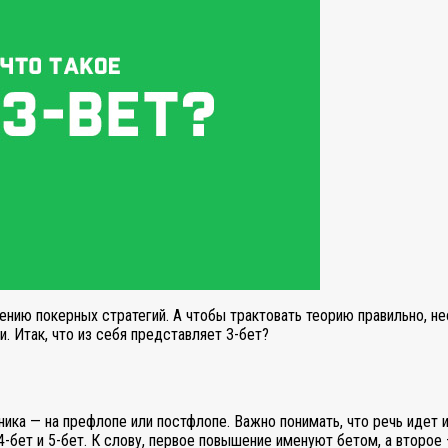
ению покерных стратегий. А чтобы трактовать теорию правильно, нео
. Итак, что из себя представляет 3-бет?
ника — на префлопе или постфлопе. Важно понимать, что речь идет 
 4-бет и 5-бет. К слову, первое повышение именуют бетом, а второе