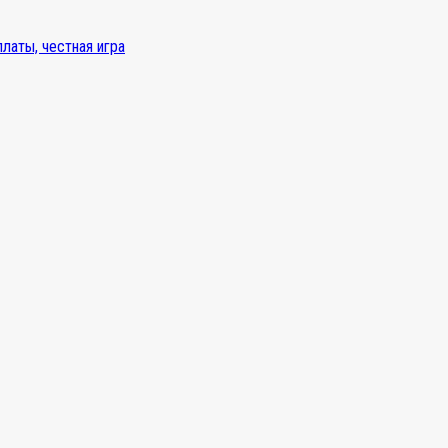
латы, честная игра