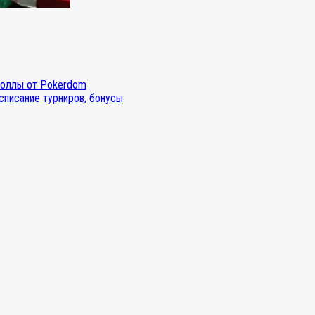
роллы от Pokerdom
списание турниров, бонусы