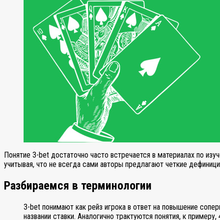
Понятие 3-bet достаточно часто встречается в материалах по изуч
учитывая, что не всегда сами авторы предлагают четкие дефиниции
Разбираемся в терминологии
3-bet понимают как рейз игрока в ответ на повышение сопер
названии ставки. Аналогично трактуются понятия, к примеру,