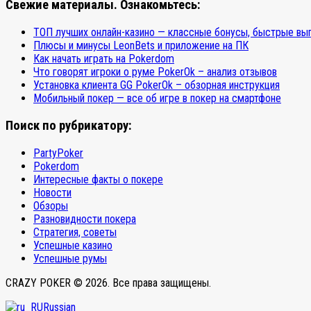
Свежие материалы. Ознакомьтесь:
ТОП лучших онлайн-казино — классные бонусы, быстрые вып
Плюсы и минусы LeonBets и приложение на ПК
Как начать играть на Pokerdom
Что говорят игроки о руме PokerOk – анализ отзывов
Установка клиента GG PokerOk – обзорная инструкция
Мобильный покер — все об игре в покер на смартфоне
Поиск по рубрикатору:
PartyPoker
Pokerdom
Интересные факты о покере
Новости
Обзоры
Разновидности покера
Стратегия, советы
Успешные казино
Успешные румы
CRAZY POKER © 2026. Все права защищены.
Russian