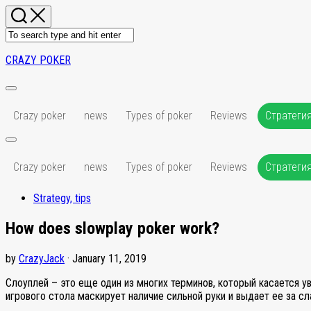
Skip
to
content
CRAZY POKER
Expand
Menu
Current
Crazy poker
news
Types of poker
Reviews
Стратегия
Page
Parent
Expand
Menu
Current
Crazy poker
news
Types of poker
Reviews
Стратегия
Page
Parent
Strategy, tips
How does slowplay poker work?
by
CrazyJack
· January 11, 2019
Слоуплей – это еще один из многих терминов, который касается у
игрового стола маскирует наличие сильной руки и выдает ее за с