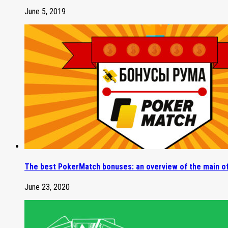
June 5, 2019
The best PokerMatch bonuses: an overview of the main o
June 23, 2020