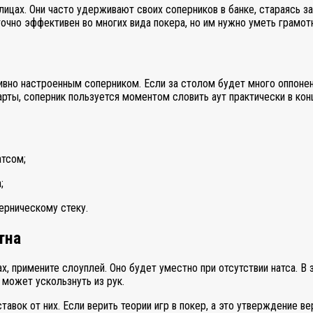
улицах. Они часто удерживают своих соперников в банке, стараясь 
очно эффективен во многих вида покера, но им нужно уметь грамотн
вно настроенным соперником. Если за столом будет много оппонент
арты, соперник пользуется моментом словить аут практически в ко
атсом;
;
ерническому стеку.
тна
х, примените слоуплей. Оно будет уместно при отсутствии натса. В
 может ускользнуть из рук.
тавок от них. Если верить теории игр в покер, а это утверждение 