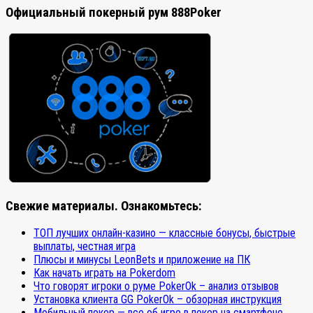
Официальный покерный рум 888Poker
Свежие материалы. Ознакомьтесь:
ТОП лучших онлайн-казино — классные бонусы, быстрые
выплаты, честная игра
Плюсы и минусы LeonBets и приложение на ПК
Как начать играть на Pokerdom
Что говорят игроки о руме PokerOk – анализ отзывов
Установка клиента GG PokerOk – обзорная инструкция
Мобильный покер — все об игре в покер на смартфоне