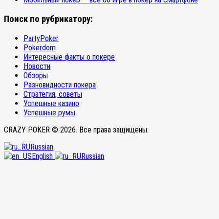
Поиск по рубрикатору:
PartyPoker
Pokerdom
Интересные факты о покере
Новости
Обзоры
Разновидности покера
Стратегия, советы
Успешные казино
Успешные румы
CRAZY POKER © 2026. Все права защищены.
Russian
English
Russian