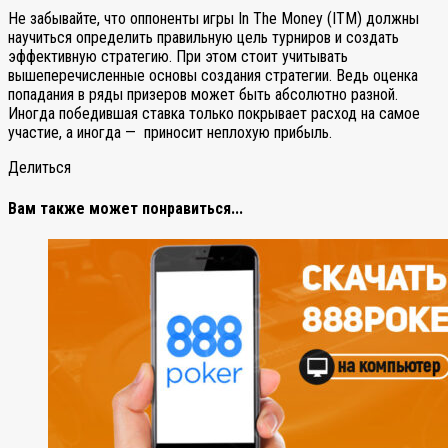
Не забывайте, что оппоненты игры In The Money (ITM) должны
научиться определить правильную цель турниров и создать
эффективную стратегию. При этом стоит учитывать
вышеперечисленные основы создания стратегии. Ведь оценка
попадания в ряды призеров может быть абсолютно разной.
Иногда победившая ставка только покрывает расход на самое
участие, а иногда — приносит неплохую прибыль.
Делиться
Вам также может понравиться...