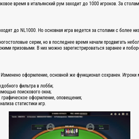
пиковое время в итальянский рум заходит до 1000 игроков. За стола
одят до NL1000. Но основная игра ведется за столами с более низ
ногостоловые серии, но в последнее время начали продвигать небол
окими призовыми. В них можно зарегистрироваться заранее и поборо
r. Изменено оформление, основной же функционал сохранен. Игроки 
добного фильтра в лобби;
омощью поискового окна;
ь графическое оформление, оповещения;
ализа статистики игр.