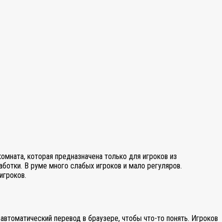
комната, которая предназначена только для игроков из
аботки. В руме много слабых игроков и мало регуляров.
игроков.
 автоматический перевод в браузере, чтобы что-то понять. Игроков