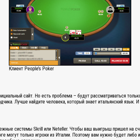
Клиент People’s Poker
иальный сайт. Но есть проблема – будут рассматриваться только 
ика. Лучше найдите человека, который знает итальянский язык. И 
жные системы Skrill или Neteller. Чтобы ваш выигрыш пришел на с
ге могут только игроки из Италии. Поэтому вам нужно будет либо 