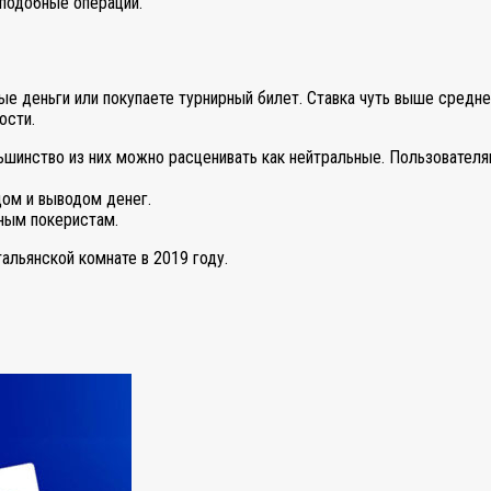
подобные операции.
ые деньги или покупаете турнирный билет. Ставка чуть выше средн
ости.
ьшинство из них можно расценивать как нейтральные. Пользователям
дом и выводом денег.
ным покеристам.
альянской комнате в 2019 году.