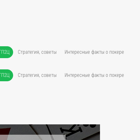
ТП2Ц
ТП2Ц
Стратегия, советы
Интересные факты о покере
ТП2Ц
ТП2Ц
Стратегия, советы
Интересные факты о покере