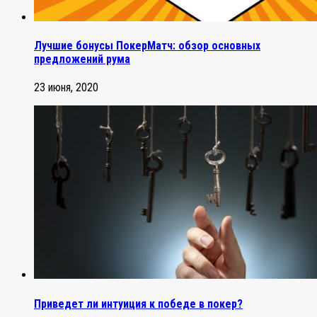
Лучшие бонусы ПокерМатч: обзор основных
предложений рума
23 июня, 2020
Приведет ли интуиция к победе в покер?