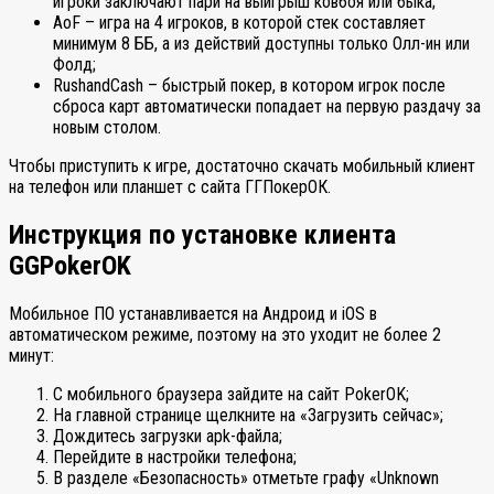
игроки заключают пари на выигрыш ковбоя или быка;
AoF – игра на 4 игроков, в которой стек составляет
минимум 8 ББ, а из действий доступны только Олл-ин или
Фолд;
RushandCash – быстрый покер, в котором игрок после
сброса карт автоматически попадает на первую раздачу за
новым столом.
Чтобы приступить к игре, достаточно скачать мобильный клиент
на телефон или планшет с сайта ГГПокерОК.
Инструкция по установке клиента
GGPokerOK
Мобильное ПО устанавливается на Андроид и iOS в
автоматическом режиме, поэтому на это уходит не более 2
минут:
С мобильного браузера зайдите на сайт PokerOK;
На главной странице щелкните на «Загрузить сейчас»;
Дождитесь загрузки apk-файла;
Перейдите в настройки телефона;
В разделе «Безопасность» отметьте графу «Unknown