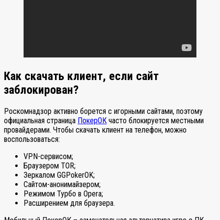
Как скачать клиент, если сайт
заблокирован?
Роскомнадзор активно борется с игорными сайтами, поэтому
официальная страница
ПокерОК
часто блокируется местными
провайдерами. Чтобы скачать клиент на телефон, можно
воспользоваться:
VPN-сервисом;
Браузером TOR;
Зеркалом GGPokerOK;
Сайтом-анонимайзером;
Режимом Турбо в Opera;
Расширением для браузера.