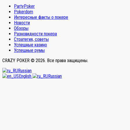
PartyPoker
Pokerdom
Интересные факты о покере
Новости
Обзоры
Разновидности покера
Стратегия, советы
Успешные казино
Успешные румы
CRAZY POKER © 2026. Все права защищены.
Russian
English
Russian