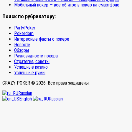
Мобильный покер — все об игре в покер на смартфоне
Поиск по рубрикатору:
PartyPoker
Pokerdom
Интересные факты о покере
Новости
Обзоры
Разновидности покера
Стратегия, советы
Успешные казино
Успешные румы
CRAZY POKER © 2026. Все права защищены.
Russian
English
Russian