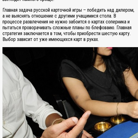
Главная задача русской карточной игры – победить над дилером,
а не выяснять отношение с другими учащимися стола. В
процессе развлечения не нужно забоится о картах соперника и
пытаться проворачивать сложные планы по блефоваию. Главная
стратегия заключается в том, чтобы приобрести шестую карту.
Выбор зависит от уже имеющихся карт в руках.