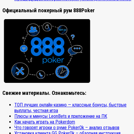
Официальный покерный рум 888Poker
Свежие материалы. Ознакомьтесь:
ТОП лучших онлайн-казино — классные бонусы, быстрые
выплаты, честная игра
Плюсы и минусы LeonBets и приложение на ПК
Как начать играть на Pokerdom
Что говорят игроки о руме PokerOk – анализ отзывов
Установка клиента GG PokerOk – обзорная инструкция