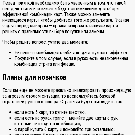
Перед покупкой необходимо быть уверенным в том, что такой
шаг действительно важен и будет оптимальным для сбора
эффективной комбинации карт. Также можно заменить
имеющиеся карты, чтобы добиться того же результата. Главная
задача перед выбором – проанализировать наличие карт и
решить о правильности выбора покупки или замены.
Чтобы решить вопрос, учтите два момента:
Нынешняя комбинация слаба и не даст нужного эффекта.
Покупайте в том случае, если в руках есть незаконченная
комбинация стрита или флеша.
Планы для новичков
Если вы еще не можете правильно анализировать происходящую
за игровым столом ситуации, то воспользуйтесь базовой
стратегией русского покера. Стратегии будут выглядеть так:
если есть 5 карт, то купите шестую;
если есть на руках трипс – меняйте две карты с рук,
которые не входят в комбинацию;
с парой купите 6 карту и поменяйте три остальные;