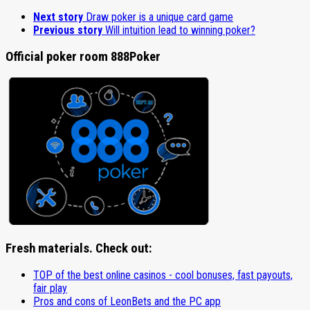
Next story
Draw poker is a unique card game
Previous story
Will intuition lead to winning poker?
Official poker room 888Poker
Fresh materials. Check out:
TOP of the best online casinos - cool bonuses, fast payouts,
fair play
Pros and cons of LeonBets and the PC app