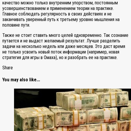
качество можно только внутренним упорством, постоянным
усовершенствованием и применением теории на практике.
Главное соблюдать регулярность в своих действиях и не
заканчивать уверенный путь к третьему уровню мышления на
половине пути.
Также не стоит ставить много целей одновременно. Так сознание
путается и не выдаст желаемый результат. Лучше разделить
задачи на несколько недель или даже месяцев. Это даст время
не только усвоить новый поток информации (например, новая
стратегия для игры в Омаха), но и разобрать ее на практике.
Share
You may also like...