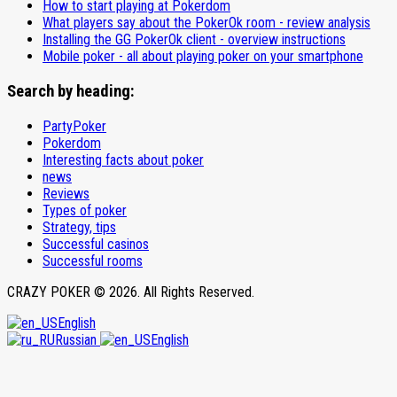
How to start playing at Pokerdom
What players say about the PokerOk room - review analysis
Installing the GG PokerOk client - overview instructions
Mobile poker - all about playing poker on your smartphone
Search by heading:
PartyPoker
Pokerdom
Interesting facts about poker
news
Reviews
Types of poker
Strategy, tips
Successful casinos
Successful rooms
CRAZY POKER © 2026. All Rights Reserved.
English
Russian
English