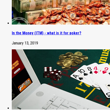
In the Money (ITM) - what is it for poker?
January 13, 2019