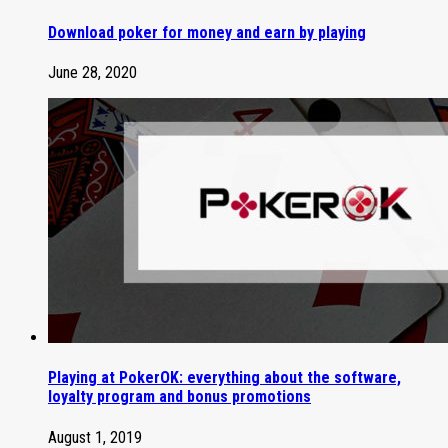
Download poker for money and earn by playing
June 28, 2020
Playing at PokerOK: everything about the software,
loyalty program and bonus promotions
August 1, 2019