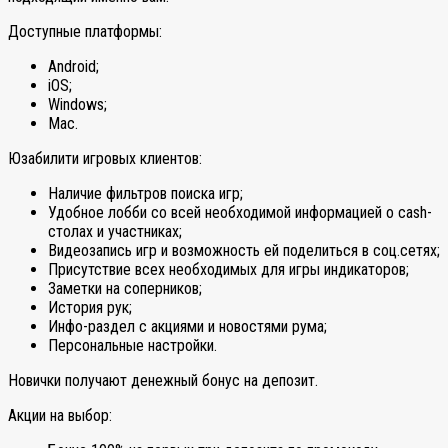
Доступные платформы:
Android;
iOS;
Windows;
Mac.
Юзабилити игровых клиентов:
Наличие фильтров поиска игр;
Удобное лобби со всей необходимой информацией о cash-
столах и участниках;
Видеозапись игр и возможность ей поделиться в соц.сетях;
Присутствие всех необходимых для игры индикаторов;
Заметки на соперников;
История рук;
Инфо-раздел с акциями и новостями рума;
Персональные настройки.
Новички получают денежный бонус на депозит.
Акции на выбор: