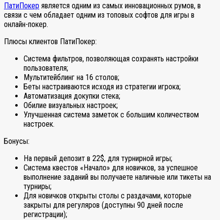
ПатиПокер
является одним из самых инновационных румов, в
связи с чем обладает одним из топовых софтов для игры в
онлайн-покер.
Плюсы клиентов ПатиПокер:
Система фильтров, позволяющая сохранять настройки
пользователя;
Мультитейблинг на 16 столов;
Беты настраиваются исходя из стратегии игрока;
Автоматизация докупки стека;
Обилие визуальных настроек;
Улучшенная система заметок с большим количеством
настроек.
Бонусы:
На первый депозит в 22$, для турнирной игры;
Система квестов «Начало» для новичков, за успешное
выполнение заданий вы получаете наличные или тикеты на
турниры;
Для новичков открыты столы с раздачами, которые
закрыты для регуляров (доступны 90 дней после
регистрации);