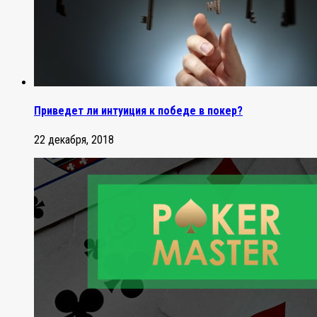
Приведет ли интуиция к победе в покер?
22 декабря, 2018