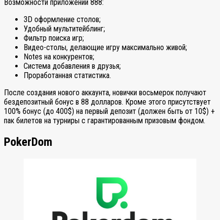
Возможности приложений 888:
3D оформление столов;
Удобный мультитейблинг;
Фильтр поиска игр;
Видео-столы, делающие игру максимально живой;
Notes на конкурентов;
Система добавления в друзья;
Проработанная статистика.
После создания нового аккаунта, новички восьмерок получают
бездепозитный бонус в 88 долларов. Кроме этого присутствует
100% бонус (до 400$) на первый депозит (должен быть от 10$) +
пак билетов на турниры с гарантированным призовым фондом.
PokerDom